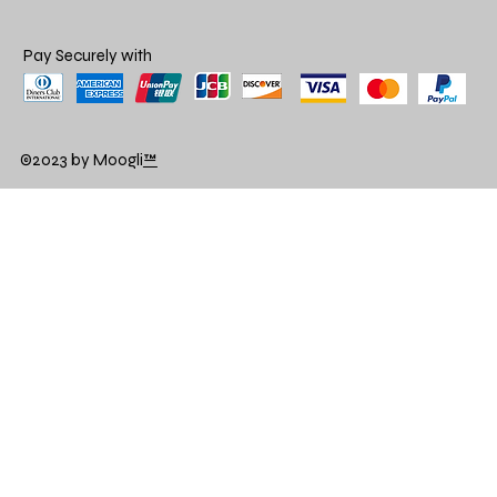
Pay Securely with
©2023 by Moogli
™