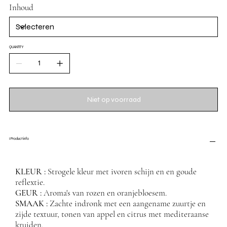
Inhoud
QUANTITY
Niet op voorraad
ℹ️ Product info
KLEUR :
Strogele kleur met ivoren schijn en en goude
reflextie.
GEUR :
Aroma's van rozen en oranjebloesem.
SMAAK :
Zachte indronk met een aangename zuurtje en
zijde textuur, tonen van appel en citrus met mediteraanse
kruiden.