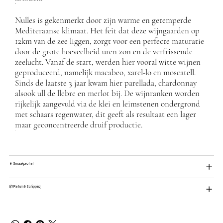
Nulles is gekenmerkt door zijn warme en getemperde
Mediteraanse klimaat. Het feit dat deze wijngaarden op
12km van de zee liggen, zorgt voor een perfecte maturatie
door de grote hoeveelheid uren zon en de verfrissende
zeelucht. Vanaf de start, werden hier vooral witte wijnen
geproduceerd, namelijk macabeo, xarel-lo en moscatell.
Sinds de laatste 3 jaar kwam hier parellada, chardonnay
alsook ull de llebre en merlot bij. De wijnranken worden
rijkelijk aangevuld via de klei en leimstenen ondergrond
met schaars regenwater, dit geeft als resultaat een lager
maar geconcentreerde druif productie.
🍷 Smaakprofiel
📦 Return & Schipping