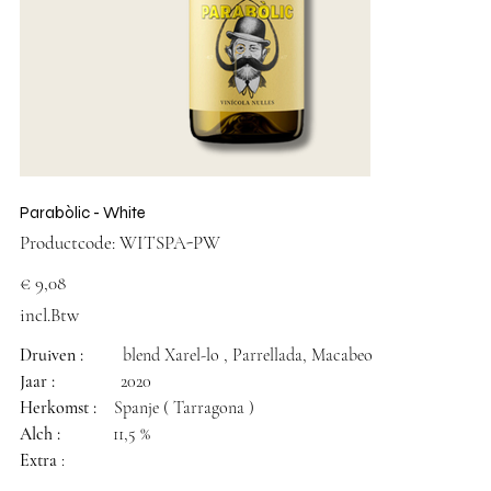
Parabòlic - White
Productcode
Productcode:
WITSPA-PW
WITSPA-
PW
Prijs
€ 9,08
incl.Btw
Druiv
en :
blend Xarel-lo , Parrellada, Macabeo
Jaar :
2020
Herkomst :
Spanje ( Tarragona )
Alch :
11,5 %
Extra
: